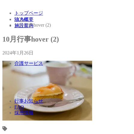
トップページ
法人概要
HOME
10月行事hover (2)
施設案内
10月行事hover (2)
2024年1月26日
介護サービス
行事お知らせ
FAQ
採用情報