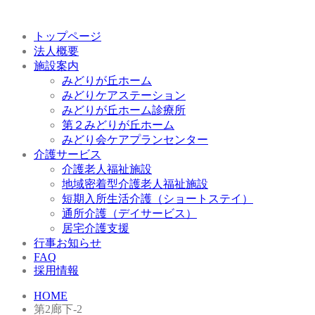
トップページ
法人概要
施設案内
みどりが丘ホーム
みどりケアステーション
みどりが丘ホーム診療所
第２みどりが丘ホーム
みどり会ケアプランセンター
介護サービス
介護老人福祉施設
地域密着型介護老人福祉施設
短期入所生活介護（ショートステイ）
通所介護（デイサービス）
居宅介護支援
行事お知らせ
FAQ
採用情報
HOME
第2廊下-2