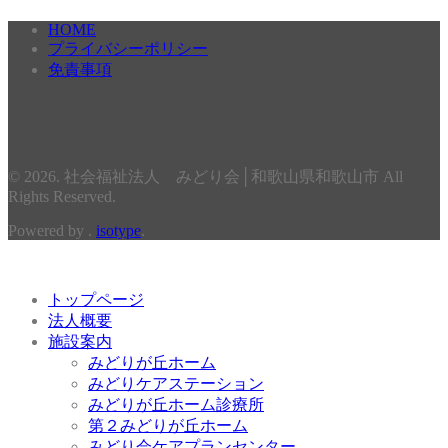
HOME
プライバシーポリシー
免責事項
© 2026. 社会福祉法人 みどり会│和歌山県和歌山市 All
Rights Reserved.
Powered by .
isotype
.
トップページ
法人概要
施設案内
みどりが丘ホーム
みどりケアステーション
みどりが丘ホーム診療所
第２みどりが丘ホーム
みどり会ケアプランセンター