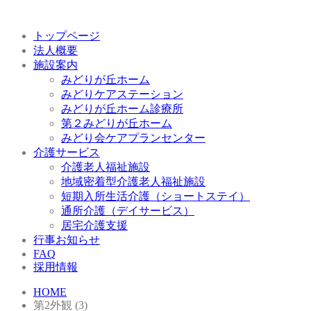
トップページ
法人概要
施設案内
みどりが丘ホーム
みどりケアステーション
みどりが丘ホーム診療所
第２みどりが丘ホーム
みどり会ケアプランセンター
介護サービス
介護老人福祉施設
地域密着型介護老人福祉施設
短期入所生活介護（ショートステイ）
通所介護（デイサービス）
居宅介護支援
行事お知らせ
FAQ
採用情報
HOME
第2外観 (3)