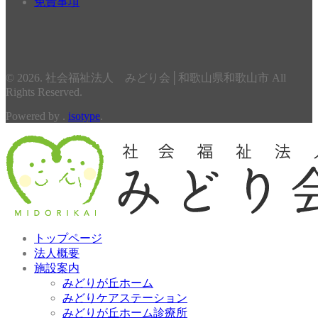
免責事項
© 2026. 社会福祉法人 みどり会│和歌山県和歌山市 All
Rights Reserved.
Powered by .
isotype
.
トップページ
法人概要
施設案内
みどりが丘ホーム
みどりケアステーション
みどりが丘ホーム診療所