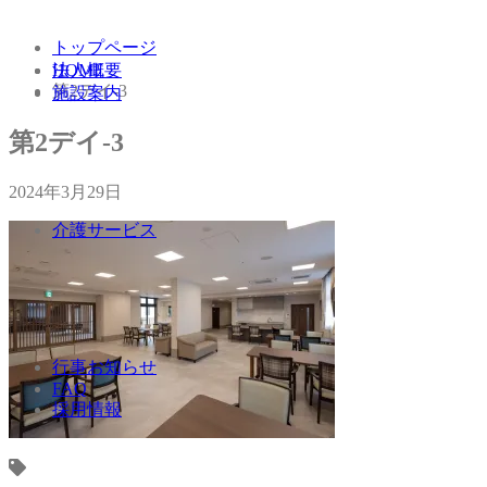
トップページ
法人概要
HOME
第2デイ-3
施設案内
第2デイ-3
2024年3月29日
介護サービス
行事お知らせ
FAQ
採用情報