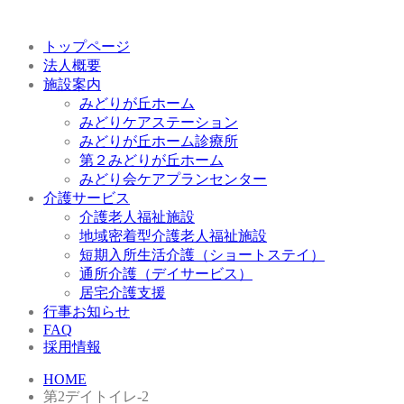
トップページ
法人概要
施設案内
みどりが丘ホーム
みどりケアステーション
みどりが丘ホーム診療所
第２みどりが丘ホーム
みどり会ケアプランセンター
介護サービス
介護老人福祉施設
地域密着型介護老人福祉施設
短期入所生活介護（ショートステイ）
通所介護（デイサービス）
居宅介護支援
行事お知らせ
FAQ
採用情報
HOME
第2デイトイレ-2