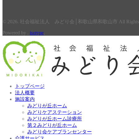
© 2026. 社会福祉法人 みどり会│和歌山県和歌山市 All Rights Re
Powered by .
isotype
.
トップページ
法人概要
施設案内
みどりが丘ホーム
みどりケアステーション
みどりが丘ホーム診療所
第２みどりが丘ホーム
みどり会ケアプランセンター
介護サービス