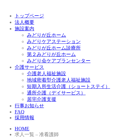
トップページ
法人概要
施設案内
みどりが丘ホーム
みどりケアステーション
みどりが丘ホーム診療所
第２みどりが丘ホーム
みどり会ケアプランセンター
介護サービス
介護老人福祉施設
地域密着型介護老人福祉施設
短期入所生活介護（ショートステイ）
通所介護（デイサービス）
居宅介護支援
行事お知らせ
FAQ
採用情報
HOME
求人一覧 – 准看護師