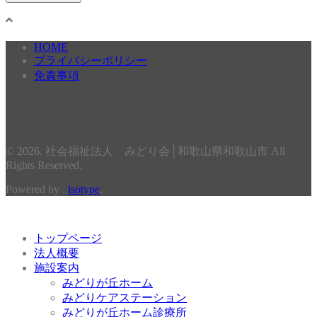
HOME
プライバシーポリシー
免責事項
© 2026. 社会福祉法人 みどり会│和歌山県和歌山市 All
Rights Reserved.
Powered by .
isotype
.
トップページ
法人概要
施設案内
みどりが丘ホーム
みどりケアステーション
みどりが丘ホーム診療所