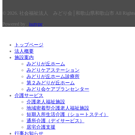
© 2026. 社会福祉法人 みどり会│和歌山県和歌山市 All Rights Re
Powered by .
isotype
.
トップページ
法人概要
施設案内
みどりが丘ホーム
みどりケアステーション
みどりが丘ホーム診療所
第２みどりが丘ホーム
みどり会ケアプランセンター
介護サービス
介護老人福祉施設
地域密着型介護老人福祉施設
短期入所生活介護（ショートステイ）
通所介護（デイサービス）
居宅介護支援
行事お知らせ