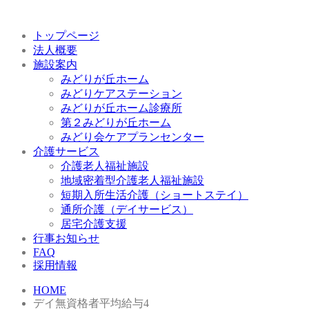
トップページ
法人概要
施設案内
みどりが丘ホーム
みどりケアステーション
みどりが丘ホーム診療所
第２みどりが丘ホーム
みどり会ケアプランセンター
介護サービス
介護老人福祉施設
地域密着型介護老人福祉施設
短期入所生活介護（ショートステイ）
通所介護（デイサービス）
居宅介護支援
行事お知らせ
FAQ
採用情報
HOME
デイ無資格者平均給与4