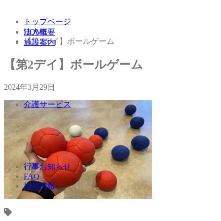
トップページ
法人概要
HOME
【第2デイ】ボールゲーム
施設案内
【第2デイ】ボールゲーム
2024年3月29日
介護サービス
行事お知らせ
FAQ
採用情報